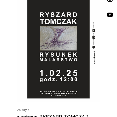
24
sty