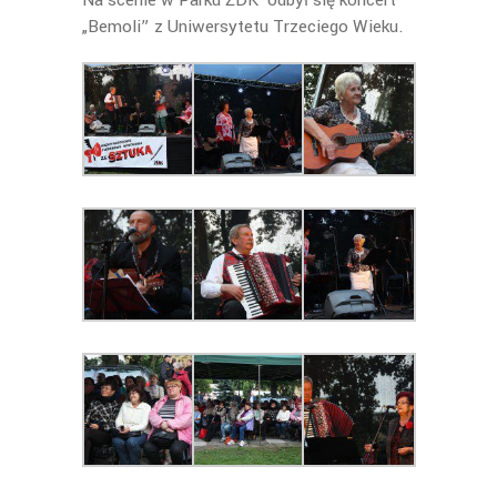
Na scenie w Parku ŻDK odbył się koncert
„Bemoli” z Uniwersytetu Trzeciego Wieku.