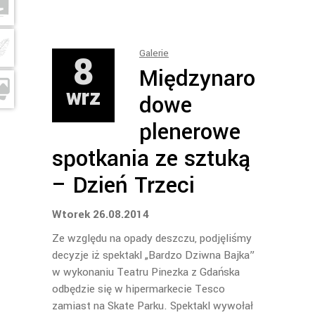
8
Galerie
Międzynaro
wrz
dowe
plenerowe
spotkania ze sztuką
– Dzień Trzeci
Wtorek 26.08.2014
Ze względu na opady deszczu, podjęliśmy
decyzje iż spektakl „Bardzo Dziwna Bajka”
w wykonaniu Teatru Pinezka z Gdańska
odbędzie się w hipermarkecie Tesco
zamiast na Skate Parku. Spektakl wywołał