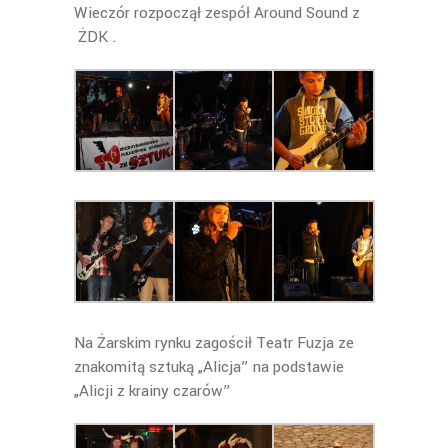
Wieczór rozpoczął zespół Around Sound z
ŻDK .
Na Żarskim rynku zagościł Teatr Fuzja ze
znakomitą sztuką „Alicja” na podstawie
„Alicji z krainy czarów”