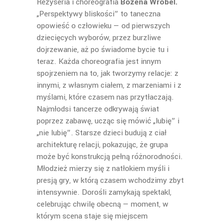
Reżyseria i choreografia
Bożena Wróbel.
„Perspektywy bliskości” to taneczna
opowieść o człowieku — od pierwszych
dziecięcych wyborów, przez burzliwe
dojrzewanie, aż po świadome bycie tu i
teraz. Każda choreografia jest innym
spojrzeniem na to, jak tworzymy relacje: z
innymi, z własnym ciałem, z marzeniami i z
myślami, które czasem nas przytłaczają.
Najmłodsi tancerze odkrywają świat
poprzez zabawę, ucząc się mówić „lubię” i
„nie lubię”. Starsze dzieci budują z ciał
architekturę relacji, pokazując, że grupa
może być konstrukcją pełną różnorodności.
Młodzież mierzy się z natłokiem myśli i
presją gry, w którą czasem wchodzimy zbyt
intensywnie. Dorośli zamykają spektakl,
celebrując chwilę obecną — moment, w
którym scena staje się miejscem