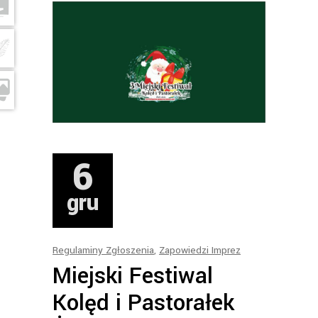
6
gru
Regulaminy Zgłoszenia
,
Zapowiedzi Imprez
Miejski Festiwal
Kolęd i Pastorałek