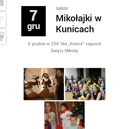
7
Galerie
Mikołajki w
gru
Kunicach
6 grudnia w ŻDK filia „Kunice” zagościł
Święty Mikołaj.