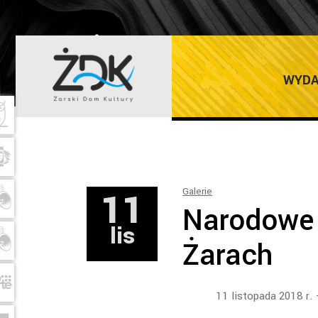
ŻARSKI DOM K
WYDA
11
Galerie
Narodowe 
lis
Żarach
11 listopada 2018 r.