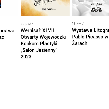
18
kwi
30
paź
Wystawa Litogra
Wernisaż XLVII
arstwa
Pablo Picasso w
Otwarty Wojewódzki
sz
Żarach
Konkurs Plastyki
„Salon Jesienny”
2023