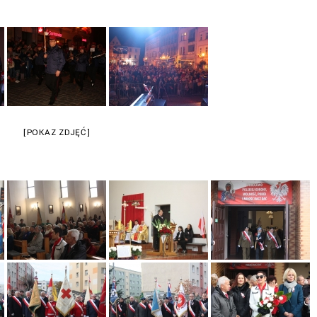
[POKAZ ZDJĘĆ]