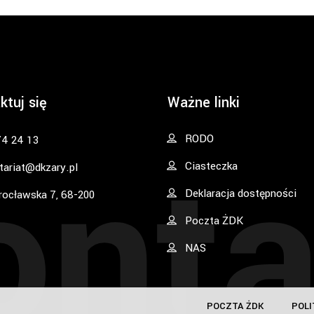
ktuj się
Ważne linki
onta
RODO
74 24 13
Ciasteczka
tariat@dkzary.pl
Deklaracja dostępności
rocławska 7, 68-200
Poczta ŻDK
NAS
POCZTA ŻDK
POLI