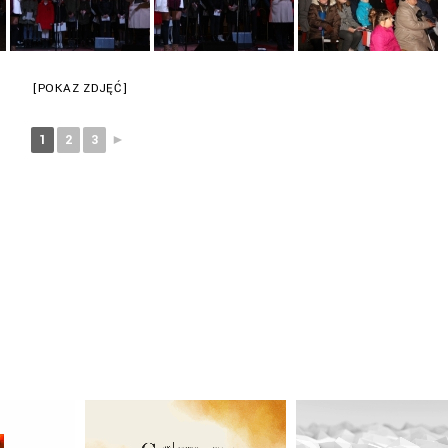
[POKAZ ZDJĘĆ]
1
2
3
►