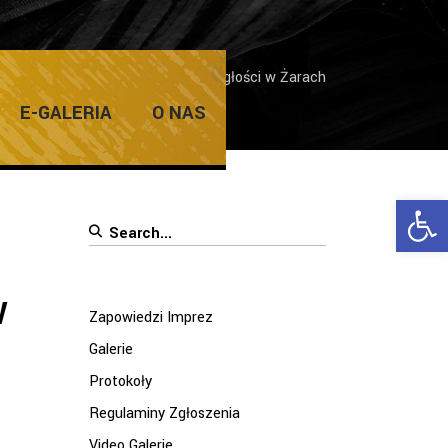
erie
/
Narodowe Święto Niepodległości w Żarach
E-GALERIA
O NAS
Ope
Search
for:
w
Zapowiedzi Imprez
Galerie
Protokoły
Regulaminy Zgłoszenia
Video Galerie