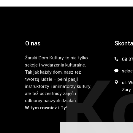
O nas
Skonta
Żarski Dom Kultury to nie tylko
K
68 3
sekcje i wydarzenia kulturalne.
sekre
Tak jak każdy dom, nasz też
tworzą ludzie – pełni pasji
ul. W
instruktorzy i animatorzy kultury,
Żary
ale też uczestnicy zajęć i
odbiorcy naszych działań.
W tym również i Ty!