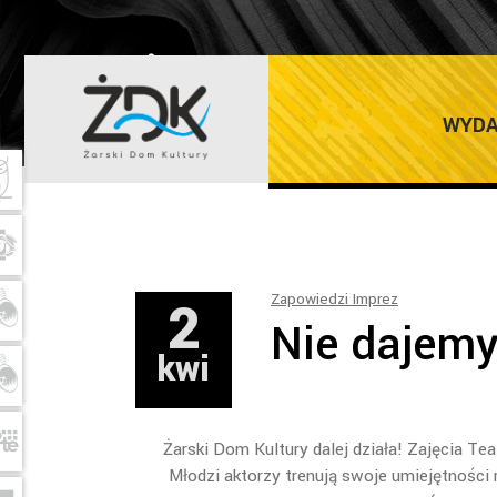
ŻARSKI DOM K
WYDA
2
Zapowiedzi Imprez
Nie dajemy
kwi
Żarski Dom Kultury dalej działa! Zajęcia Te
Młodzi aktorzy trenują swoje umiejętności r