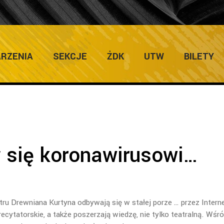
ULTURY
Home
/
Zapo
RZENIA
SEKCJE
ŻDK
UTW
BILETY
 się koronawirusowi…
atru Drewniana Kurtyna odbywają się w stałej porze … przez Interne
ecytatorskie, a także poszerzają wiedzę, nie tylko teatralną. Wśr