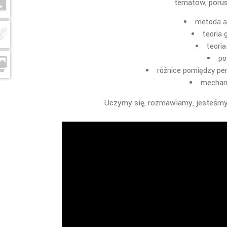
tematów, porusz
metoda a
teoria 
teoria
po
różnice pomiędzy per
mechani
Uczymy się, rozmawiamy, jesteśmy r