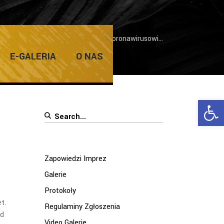
wiedzi Imprez
/
Nie dajemy się koronawirusowi…
E-GALERIA
O NAS
Ope
Search
for:
Zapowiedzi Imprez
Galerie
Protokoły
t.
Regulaminy Zgłoszenia
ód
Video Galerie