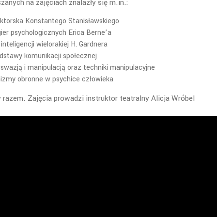
anych na zajęciach znalazły się m.in.:
ktorska Konstantego Stanisławskiego
gier psychologicznych Erica Berne’a
 inteligencji wielorakiej H. Gardnera
dstawy komunikacji społecznej
swazją i manipulacją oraz techniki manipulacyjne
zmy obronne w psychice człowieka
azem. Zajęcia prowadzi instruktor teatralny Alicja Wróbel