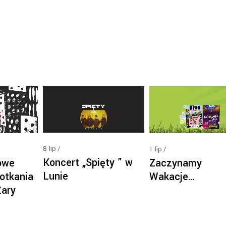
8
lip
1
lip
Koncert „Spięty ” w
owe
Zaczynamy
Lunie
otkania
Wakacje…
Żary