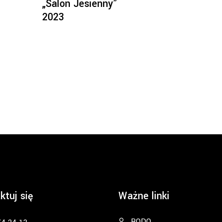
„Salon Jesienny”
2023
ktuj się
Ważne linki
RODO