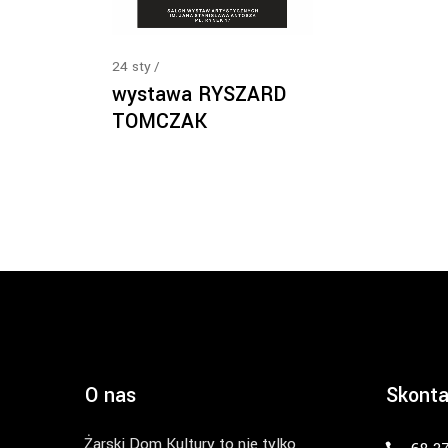
24
sty
wystawa RYSZARD
TOMCZAK
O nas
Skonta
Żarski Dom Kultury to nie tylko