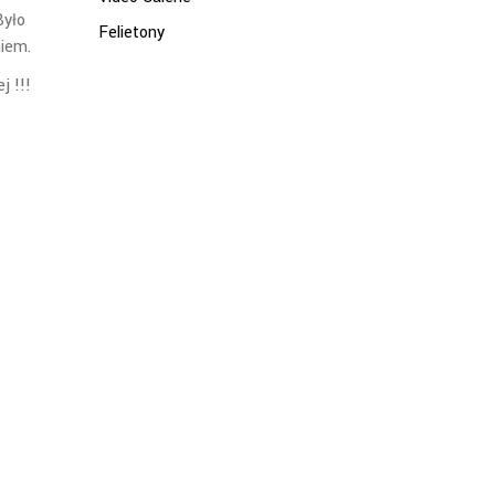
Było
Felietony
niem.
j !!!