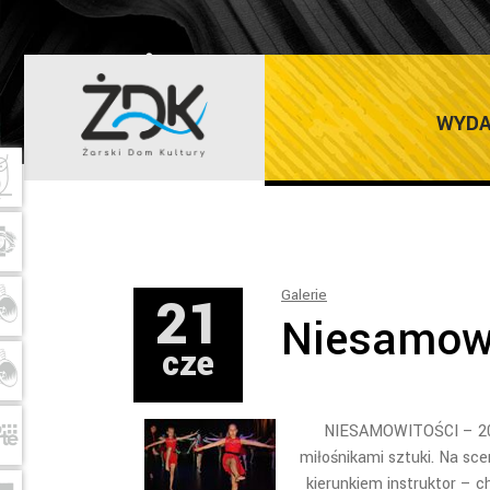
ŻARSKI DOM K
WYDA
21
Galerie
Niesamow
cze
NIESAMOWITOŚCI – 20 c
miłośnikami sztuki. Na sc
kierunkiem instruktor – 