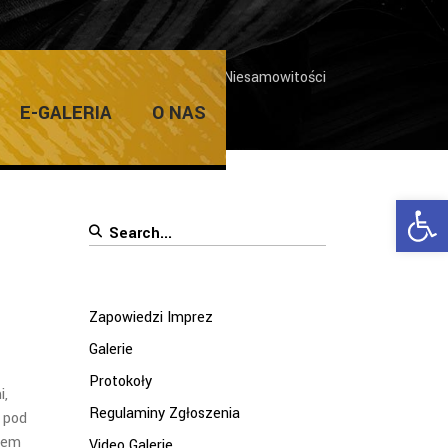
Home
/
Galerie
/
Niesamowitości
E-GALERIA
O NAS
Ope
Search
for:
Zapowiedzi Imprez
Galerie
Protokoły
i,
Regulaminy Zgłoszenia
 pod
iem
Video Galerie