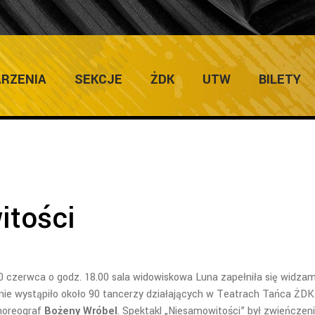
ULTURY
RZENIA
SEKCJE
ŻDK
UTW
BILETY
itości
zerwca o godz. 18.00 sala widowiskowa Luna zapełniła się widzam
enie wystąpiło około 90 tancerzy działających w Teatrach Tańca ŻDK
choreograf
Bożeny Wróbel
. Spektakl „Niesamowitości” był zwieńczen