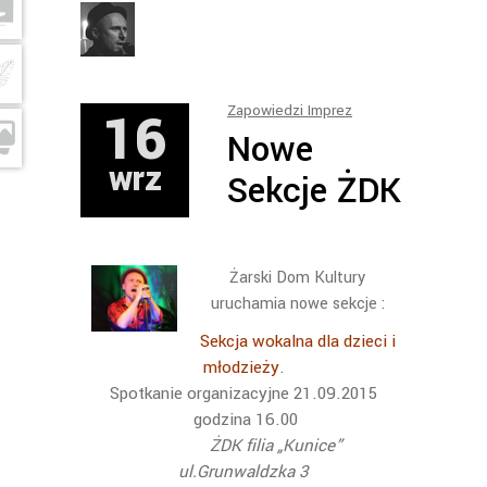
16
Zapowiedzi Imprez
Nowe
wrz
Sekcje ŻDK
Żarski Dom Kultury
uruchamia nowe sekcje :
Sekcja wokalna dla dzieci i
młodzieży
.
Spotkanie organizacyjne 21.09.2015
godzina 16.00
ŻDK filia „Kunice”
ul.Grunwaldzka 3