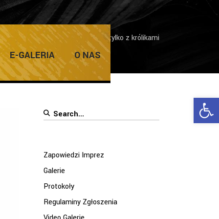
i Imprez
/
O tym można mówić tylko z królikami
E-GALERIA
O NAS
Ope
Search
for:
Zapowiedzi Imprez
Galerie
Protokoły
Regulaminy Zgłoszenia
Video Galerie