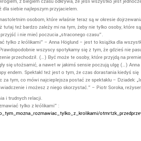
 wrogiem, z biegiem czasu odkrywa, że jeśli wszystko jest jednocz
dla siebie najlepszym przyjacielem.
i nastoletnim osobom, które właśnie teraz są w okresie dojrzewani
 tutaj też bardzo zależy mi na tym, żeby nie tylko osoby, które są
 przyjść i nie mieć poczucia „straconego czasu”.
tylko z królikami” – Anna Höglund – jest to książka dla wszyst
ni. Prawdopodobnie wszyscy spotykamy się z tym, że gdzieś nie pa
enie przechodził. (…) Być może te osoby, które przyjdą na premie
ły się utożsamić, a nawet w jakimś sensie poczują ulgę (…) Anna
y endem. Spektakl też jest o tym, że czas dorastania kiedyś się
dąc za tym, co mówi najcieplejsza postać ze spektaklu – Dziadek: „
świadczenie i możesz z niego skorzystać.” – Piotr Soroka, reżyser
 i trudnych relacji.
mawiać tylko z królikami” :
O/o_tym_mozna_rozmawiac_tylko_z_krolikami/otmrtzk_przedprze