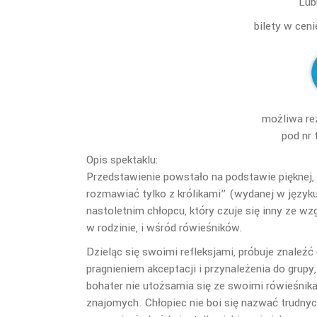
Lub
bilety w ce
możliwa re
pod nr 
Opis spektaklu:
Przedstawienie powstało na podstawie pięknej,
rozmawiać tylko z królikami” (wydanej w jęz
nastoletnim chłopcu, który czuje się inny ze wz
w rodzinie, i wśród rówieśników.
Dzieląc się swoimi refleksjami, próbuje znaleź
pragnieniem akceptacji i przynależenia do grup
bohater nie utożsamia się ze swoimi rówieśnikam
znajomych. Chłopiec nie boi się nazwać trudnyc