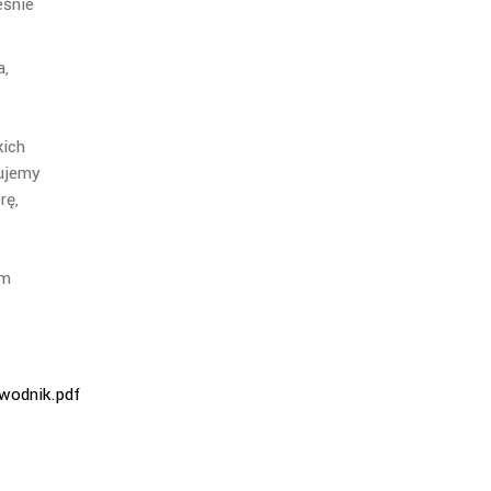
eśnie
a,
kich
sujemy
rę,
Im
wodnik.pdf