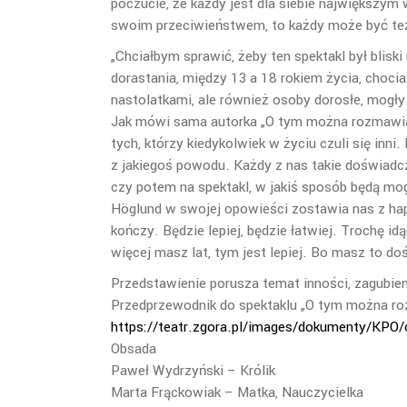
poczucie, że każdy jest dla siebie największym
swoim przeciwieństwem, to każdy może być też 
„Chciałbym sprawić, żeby ten spektakl był blisk
dorastania, między 13 a 18 rokiem życia, chociaż
nastolatkami, ale również osoby dorosłe, mogły
Jak mówi sama autorka „O tym można rozmawiać 
tych, którzy kiedykolwiek w życiu czuli się in
z jakiegoś powodu. Każdy z nas takie doświadcz
czy potem na spektakl, w jakiś sposób będą mog
Höglund w swojej opowieści zostawia nas z happ
kończy. Będzie lepiej, będzie łatwiej. Trochę i
więcej masz lat, tym jest lepiej. Bo masz to do
Przedstawienie porusza temat inności, zagubienia
Przedprzewodnik do spektaklu „O tym można roz
https://teatr.zgora.pl/images/dokumenty/KP
Obsada
Paweł Wydrzyński – Królik
Marta Frąckowiak – Matka, Nauczycielka