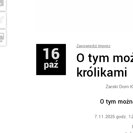
16
Zapowiedzi Imprez
O tym moż
paź
królikami
Żarski Dom Ku
O tym można
7.11.2025 godz. 1