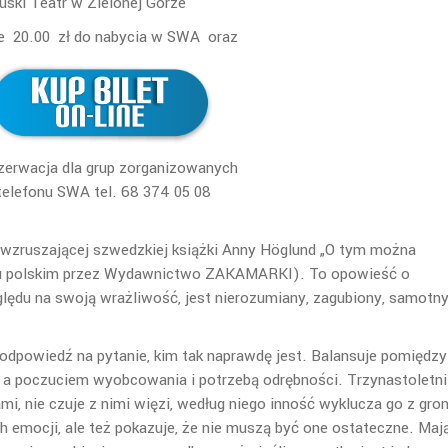
uski Teatr w Zielonej Górze
nie 20.00 zł do nabycia w SWA oraz
zerwacja dla grup zorganizowanych
telefonu SWA tel. 68 374 05 08
 wzruszającej szwedzkiej książki Anny Höglund „O tym można
yku polskim przez Wydawnictwo ZAKAMARKI). To opowieść o
ględu na swoją wrażliwość, jest nierozumiany, zagubiony, samotny
ć odpowiedź na pytanie, kim tak naprawdę jest. Balansuje pomiędzy
y, a poczuciem wyobcowania i potrzebą odrębności. Trzynastoletni
i, nie czuje z nimi więzi, według niego inność wyklucza go z gro
h emocji, ale też pokazuje, że nie muszą być one ostateczne. Maj