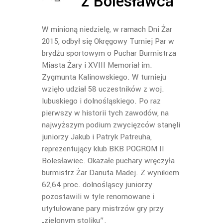
z Bolesławca
W
minioną niedzielę, w ramach Dni Żar
2015, odbył się Okręgowy Turniej Par w
brydżu sportowym o Puchar Burmistrza
Miasta Żary i XVIII Memoriał im.
Zygmunta Kalinowskiego. W turnieju
wzięło udział 58 uczestników z woj.
lubuskiego i dolnośląskiego. Po raz
pierwszy w historii tych zawodów, na
najwyższym podium zwycięzców stanęli
juniorzy Jakub i Patryk Patreuha,
reprezentujący klub BKB POGROM II
Bolesławiec. Okazałe puchary wręczyła
burmistrz Żar Danuta Madej. Z wynikiem
62,64 proc. dolnośląscy juniorzy
pozostawili w tyle renomowane i
utytułowane pary mistrzów gry przy
„zielonym stoliku”.