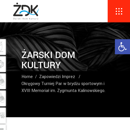
Ope
ŻARSKI DOM
KULTURY
Home
/
Zapowiedzi Imprez
/
Okręgowy Turniej Par w brydżu sportowym i
XVIII Memoriał im. Zygmunta Kalinowskiego.