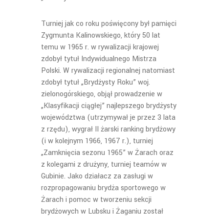
Turniej jak co roku poświęcony był pamięci
Zygmunta Kalinowskiego, który 50 lat
temu w 1965 r. w rywalizacji krajowej
zdobył tytuł Indywidualnego Mistrza
Polski. W rywalizacji regionalnej natomiast
zdobył tytuł „Brydżysty Roku” woj.
zielonogórskiego, objął prowadzenie w
„Klasyfikacji ciągłej” najlepszego brydżysty
województwa (utrzymywał je przez 3 lata
z rzędu), wygrał II żarski ranking brydżowy
(i w kolejnym 1966, 1967 r.), turniej
„Zamknięcia sezonu 1965” w Żarach oraz
z kolegami z drużyny, turniej teamów w
Gubinie. Jako działacz za zasługi w
rozpropagowaniu brydża sportowego w
Żarach i pomoc w tworzeniu sekcji
brydżowych w Lubsku i Żaganiu został