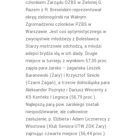
członkiem Zarządu OZBS w Zielonej G.
Razem z R. Bresińskim reprezentował
okręg zielonogórski na Walnym
Zgromadzeniu członków PZBS w
Warszawie. Jest coś optymistycznego w
zwycięstwie młodzieży z Bolesławca.
Starzy mistrzowie odchodzą, a młodzi
adepci brydża idą w ich ślady. Drugie
miejsce w turnieju z wynikiem 57,05 proc.
zajęła para żarsko – żagańska Leszek
Baranowski (Żary) i Krzysztof Sinicki
(Czarni Żagań), a trzecie dolnośląska para
Aleksander Poznysz i Dariusz Wincenty z
KS Konfeks I Legnica (56,79 proc.).
Najlepszą parą pow. żarskiego zostali
niespodziewanie, ale całkowicie
zasłużenie, p. Elżbieta i Adam Licznerscy z
Włostowa (Klub Seniora UTW ŻDK Żary)
zajmując czwarte miejsce (56,44 proc.).