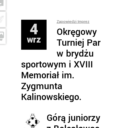
4
Zapowiedzi Imprez
Okręgowy
wrz
Turniej Par
w brydżu
sportowym i XVIII
Memoriał im.
Zygmunta
Kalinowskiego.
Górą juniorzy