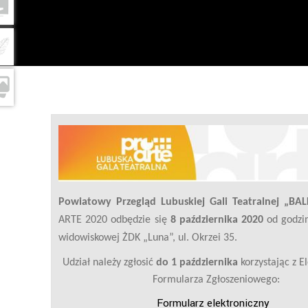
Powiatowy Przegląd Lubuskiej Gali Teatralnej „B
ARTE 2020 odbędzie się
8 października 2020
od godzin
widowiskowej ŻDK „Luna”, ul. Okrzei 35.
Udział należy zgłosić
do 1 października
korzystając z E
Formularza Zgłoszeniowego:
Formularz elektroniczny