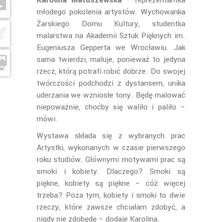
Karolina Matuszewska
– reprezentantka
młodego pokolenia artystów. Wychowanka
Żarskiego Domu Kultury, studentka
malarstwa na Akademii Sztuk Pięknych im.
Eugeniusza Gepperta we Wrocławiu. Jak
sama twierdzi, maluje, ponieważ to jedyna
rzecz, którą potrafi robić dobrze. Do swojej
twórczości podchodzi z dystansem, unika
uderzania we wzniosłe tony. Będę malować
niepoważnie, choćby się waliło i paliło –
mówi.
Wystawa składa się z wybranych prac
Artystki, wykonanych w czasie pierwszego
roku studiów. Głównymi motywami prac są
smoki i kobiety. Dlaczego? Smoki są
piękne, kobiety są piękne – cóż więcej
trzeba? Poza tym, kobiety i smoki to dwie
rzeczy, które zawsze chciałam zdobyć, a
nigdy nie zdobędę – dodaje Karolina.