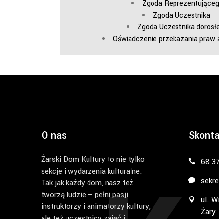
Zgoda Reprezentująceg
Zgoda Uczestnika
Zgoda Uczestnika dorosł
Oświadczenie przekazania praw 
O nas
Skonta
Żarski Dom Kultury to nie tylko
68 3
sekcje i wydarzenia kulturalne.
sekre
Tak jak każdy dom, nasz też
tworzą ludzie – pełni pasji
ul. W
instruktorzy i animatorzy kultury,
Żary
ale też uczestnicy zajęć i