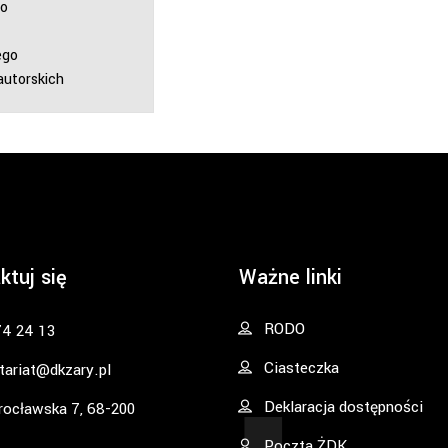
o
ego
autorskich
ktuj się
Ważne linki
RODO
74 24 13
Ciasteczka
tariat@dkzary.pl
Deklaracja dostępności
rocławska 7, 68-200
Poczta ŻDK