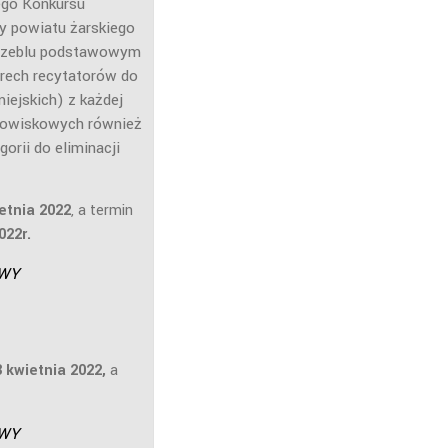
ego Konkursu
ry powiatu żarskiego
szczeblu podstawowym
erech recytatorów do
iejskich) z każdej
odowiskowych również
orii do eliminacji
etnia 2022
, a termin
022r.
WY
8 kwietnia 2022,
a
WY