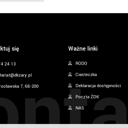
ktuj się
Ważne linki
onta
RODO
74 24 13
Ciasteczka
tariat@dkzary.pl
Deklaracja dostępności
rocławska 7, 68-200
Poczta ŻDK
NAS