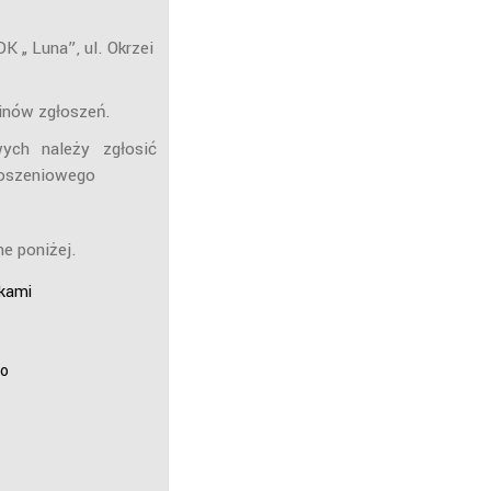
 „ Luna”, ul. Okrzei
minów zgłoszeń.
wych należy zgłosić
głoszeniowego
e poniżej.
kami
o