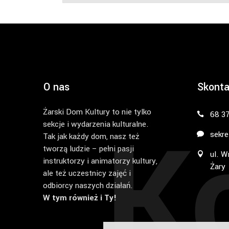
O nas
Skonta
Żarski Dom Kultury to nie tylko
K
68 3
sekcje i wydarzenia kulturalne.
sekre
Tak jak każdy dom, nasz też
tworzą ludzie – pełni pasji
ul. W
instruktorzy i animatorzy kultury,
Żary
ale też uczestnicy zajęć i
odbiorcy naszych działań.
W tym również i Ty!