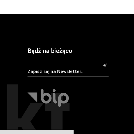
Bądź na bieżąco
kt
&