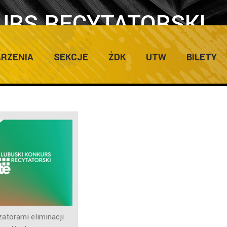
URS RECYTATORSKI
RZENIA
SEKCJE
ŻDK
UTW
BILETY
atorami eliminacji