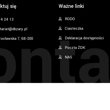
ktuj się
Ważne linki
onta
RODO
74 24 13
Ciasteczka
tariat@dkzary.pl
Deklaracja dostępności
rocławska 7, 68-200
Poczta ŻDK
NAS