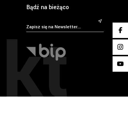
Bądź na bieżąco
kt
&