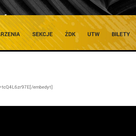
ŚWIAT BEZ LUDZI
RZENIA
SEKCJE
ŻDK
UTW
BILETY
=tcQ4L6zr97E[/embedyt]