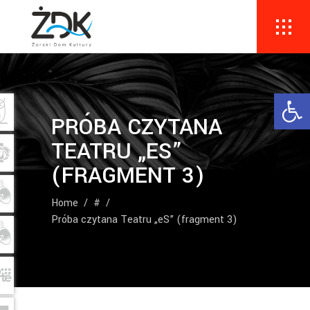
Ope
PRÓBA CZYTANA
TEATRU „ES”
(FRAGMENT 3)
Home
/
#
/
Próba czytana Teatru „eS” (fragment 3)