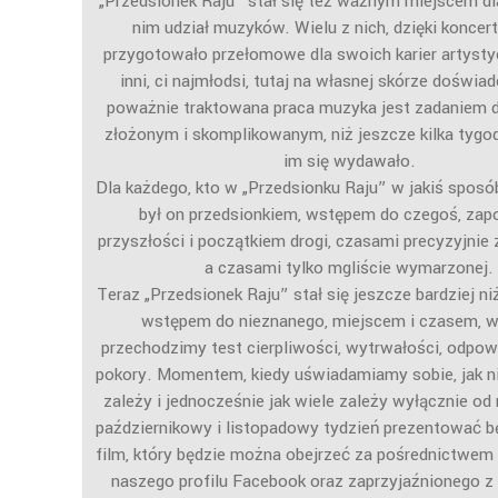
„Przedsionek Raju” stał się też ważnym miejscem dl
nim udział muzyków. Wielu z nich, dzięki koncer
przygotowało przełomowe dla swoich karier artysty
inni, ci najmłodsi, tutaj na własnej skórze doświad
poważnie traktowana praca muzyka jest zadaniem d
złożonym i skomplikowanym, niż jeszcze kilka tygo
im się wydawało.
Dla każdego, kto w „Przedsionku Raju” w jakiś sposó
był on przedsionkiem, wstępem do czegoś, zap
przyszłości i początkiem drogi, czasami precyzyjnie
a czasami tylko mgliście wymarzonej.
Teraz „Przedsionek Raju” stał się jeszcze bardziej ni
wstępem do nieznanego, miejscem i czasem, 
przechodzimy test cierpliwości, wytrwałości, odpowi
pokory. Momentem, kiedy uświadamiamy sobie, jak n
zależy i jednocześnie jak wiele zależy wyłącznie od
październikowy i listopadowy tydzień prezentować 
film, który będzie można obejrzeć za pośrednictwem 
naszego profilu Facebook oraz zaprzyjaźnionego z