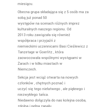
miesiącu.
Obecna grupa składająca się z 5 osób ma za
sobą już ponad 50
występów na scenach różnych imprez
kulturalnych naszego regionu. Od
2013 roku zawiązała się również
współpraca i przyjaźń z
niemieckimi uczennicami Basi Cieślewicz z
Tanzetage w Goerlitz., która
zaowocowała wspólnymi występami w
Żarach i w kilku miastach w
Niemczech.
Sekcja jest wciąż otwarta na nowych
członków , chętnych poznać i
uczyć się tego niełatwego , ale pięknego i
niezwykłego tańca.
Niedawno dołączyła do nas kolejna osoba,
zdolna i pełna zapału .