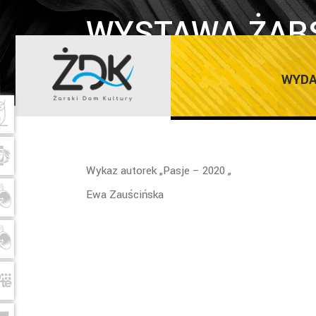
WYSTAWA ŻARS
„PASJE – 2020
WYDA
Wykaz autorek „Pasje – 2020 „
Ewa Zauścińska