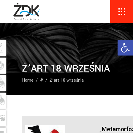
Ope
Ż’ART 18 WRZEŚNIA
Home
/
#
/
Ż’art 18 września
„Metamorfo