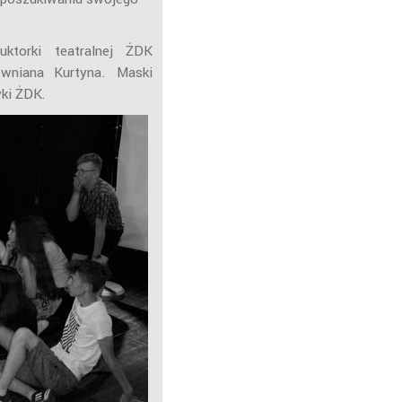
ruktorki teatralnej ŻDK
ewniana Kurtyna. Maski
yki ŻDK
.