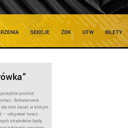
IERNIKA
RZENIA
SEKCJE
ŻDK
UTW
BILETY
rówka”
 przejdzie pochód
staci. Bohaterowie
 dla nich świat, w którym
źć – odzyskać twarz.
źnych strażników będą
 poszukiwaniu swojego