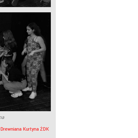
na
u Drewniana Kurtyna ŻDK