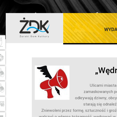
Ż’ART 3 PAŹDZ
WYDA
„Węd
Ulicami miasta
zamaskowanych po
odkrywają dziwny, obcy
starają się odnale
Zniewoleni przez formę, sztuczność i gro
walczyć o własną tożsamość, wędrować w