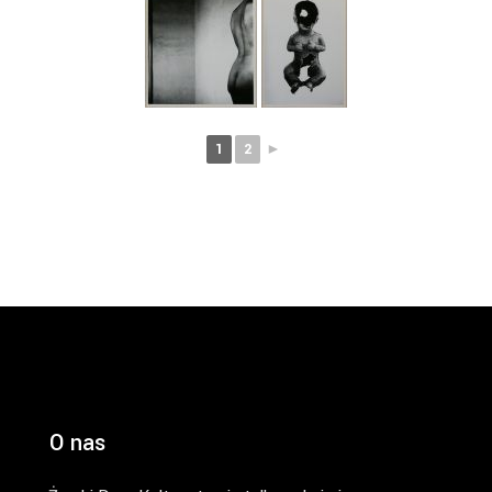
1
2
►
O nas