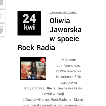
24
Zapowiedzi Imprez
Oliwia
kwi
Jaworska
w spocie
Rock Radia
Miło nam
poinformować,
iż Wychowanka
instruktora ŻDK
Jarosława
Adryańczyka
Oliwia Jaworska
brała
udział w akcji
#ZostanwDomuzRockRadiem . Mamy
więc żarski akcent w tym wspaniałym