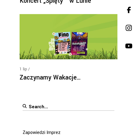
Koncert „Spięty ” w Lunie
1
lip
Zaczynamy Wakacje…
Search
for:
Zapowiedzi Imprez