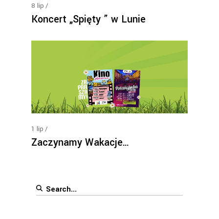
8
lip
Koncert „Spięty ” w Lunie
1
lip
Zaczynamy Wakacje…
Search
for: