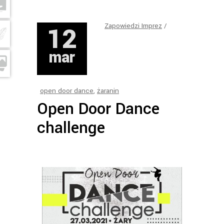
12
Zapowiedzi Imprez
mar
open door dance
,
żaranin
Open Door Dance
challenge