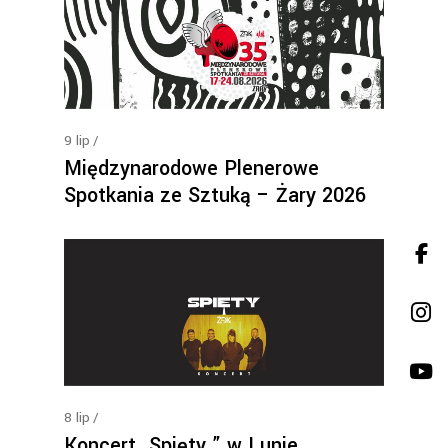
9
lip
Międzynarodowe Plenerowe
Spotkania ze Sztuką – Żary 2026
8
lip
Koncert „Spięty ” w Lunie