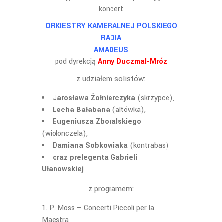
koncert
ORKIESTRY KAMERALNEJ POLSKIEGO
RADIA
AMADEUS
pod dyrekcją
Anny Duczmal-Mróz
z udziałem solistów:
Jarosława Żołnierczyka
(skrzypce),
Lecha Bałabana
(altówka),
Eugeniusza Zboralskiego
(wiolonczela),
Damiana Sobkowiaka
(kontrabas)
oraz prelegenta Gabrieli
Ułanowskiej
z programem:
P. Moss – Concerti Piccoli per la
Maestra