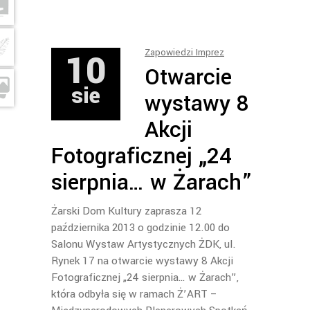
10
Zapowiedzi Imprez
Otwarcie
sie
wystawy 8
Akcji
Fotograficznej „24
sierpnia… w Żarach”
Żarski Dom Kultury zaprasza 12
października 2013 o godzinie 12.00 do
Salonu Wystaw Artystycznych ŻDK, ul.
Rynek 17 na otwarcie wystawy 8 Akcji
Fotograficznej „24 sierpnia… w Żarach”,
która odbyła się w ramach Ż’ART –