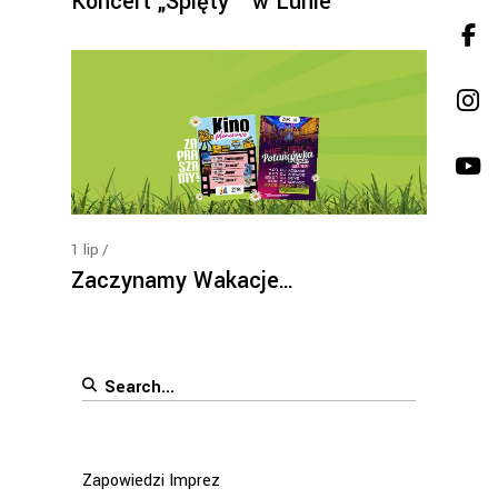
Koncert „Spięty ” w Lunie
1
lip
Zaczynamy Wakacje…
Search
for:
Zapowiedzi Imprez