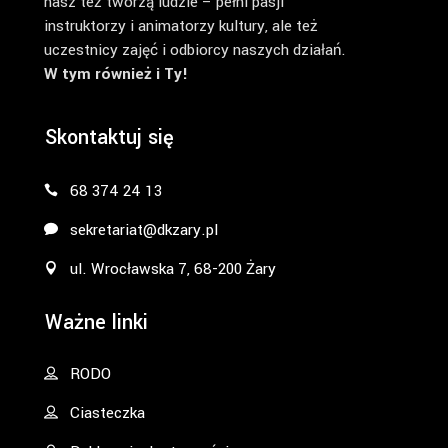
nasz też tworzą ludzie – pełni pasji
instruktorzy i animatorzy kultury, ale też
uczestnicy zajęć i odbiorcy naszych działań.
W tym również i Ty!
Skontaktuj się
68 374 24 13
sekretariat@dkzary.pl
ul. Wrocławska 7, 68-200 Żary
Ważne linki
RODO
Ciasteczka