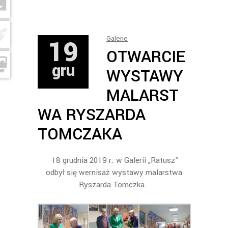
19
Galerie
OTWARCIE
gru
WYSTAWY
MALARST
WA RYSZARDA
TOMCZAKA
18 grudnia 2019 r. w Galerii „Ratusz”
odbył się wernisaż wystawy malarstwa
Ryszarda Tomczka.