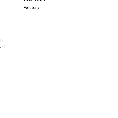
Felietony
 i
wej