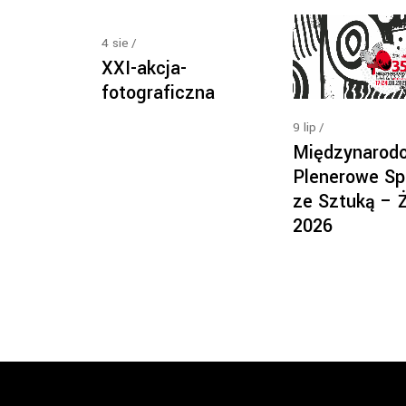
4
sie
XXI-akcja-
fotograficzna
9
lip
Międzynarod
Plenerowe Sp
ze Sztuką – 
2026