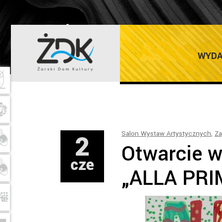
ŻARSKI DOM K
WYDA
2
Salon Wystaw Artystycznych
,
Za
Otwarcie 
cze
„ALLA PRI