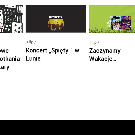
8
lip
1
lip
Koncert „Spięty ” w
owe
Zaczynamy
Lunie
otkania
Wakacje…
Żary