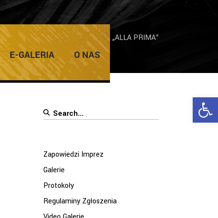
/
Otwarcie wystawy pokonkursowej „ALLA PRIMA”
E-GALERIA
O NAS
Ope
Search
for:
Zapowiedzi Imprez
Galerie
Protokoły
Regulaminy Zgłoszenia
Video Galerie