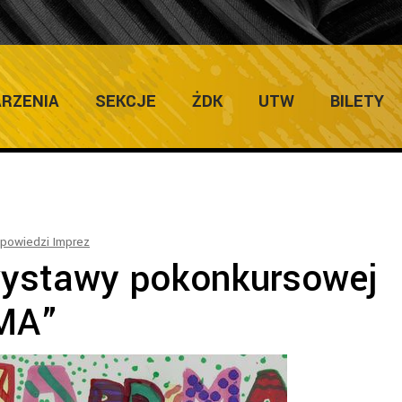
ULTURY
Home
/
Salon Wystaw Artystycznych
RZENIA
SEKCJE
ŻDK
UTW
BILETY
powiedzi Imprez
wystawy pokonkursowej
MA”