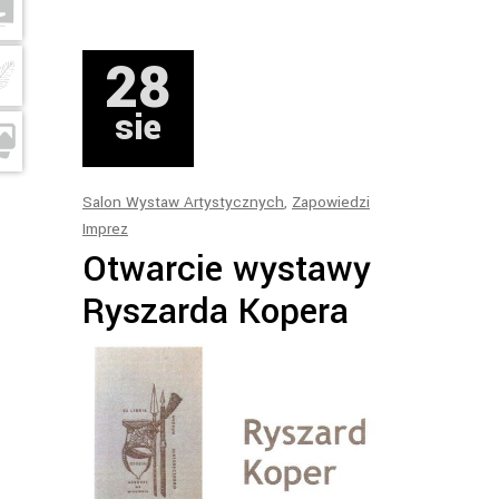
28
sie
Salon Wystaw Artystycznych
,
Zapowiedzi
Imprez
Otwarcie wystawy
Ryszarda Kopera