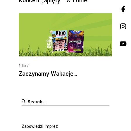
Koncert „Spięty ” w Lunie
1
lip
Zaczynamy Wakacje…
Search
for:
Zapowiedzi Imprez