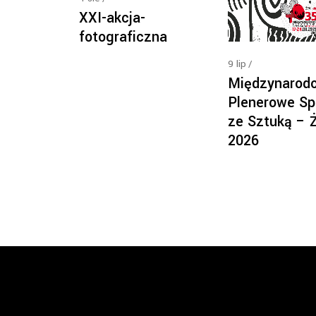
XXI-akcja-
fotograficzna
9
lip
Międzynarod
Plenerowe Sp
ze Sztuką – 
2026