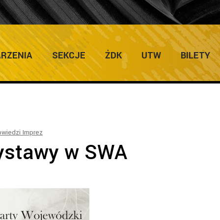
ULTURY
Home
/
Salon Wy
RZENIA
SEKCJE
ŻDK
UTW
BILETY
wiedzi Imprez
ystawy w SWA