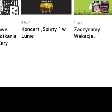
8
lip
1
lip
Koncert „Spięty ” w
owe
Zaczynamy
Lunie
otkania
Wakacje…
Żary