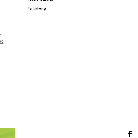
Felietony
z
22
,