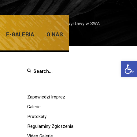
staw Artystycznych
/
Otwarcie wystawy w SWA
E-GALERIA
O NAS
Ope
Search
for:
Zapowiedzi Imprez
Galerie
Protokoły
Regulaminy Zgłoszenia
Video Galerie