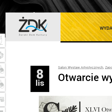
ŻARSKI DOM K
WYDA
8
Salon Wystaw Artystycznych
,
Zapo
Otwarcie w
lis