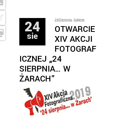
24
24Sierpnia
,
Galerie
OTWARCIE
sie
XIV AKCJI
FOTOGRAF
ICZNEJ „24
SIERPNIA… W
ŻARACH”