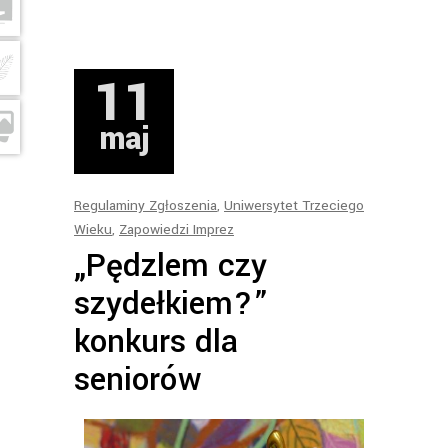
11
maj
Regulaminy Zgłoszenia
,
Uniwersytet Trzeciego
Wieku
,
Zapowiedzi Imprez
„Pędzlem czy
szydełkiem?”
konkurs dla
seniorów