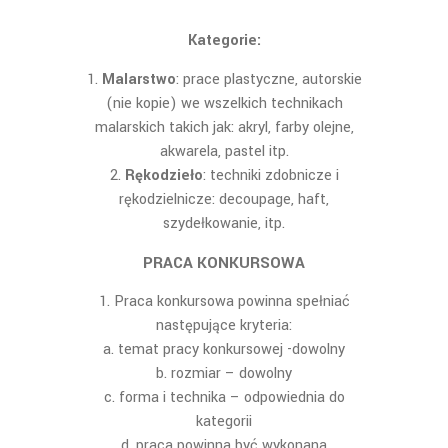
Kategorie:
Malarstwo
: prace plastyczne, autorskie
(nie kopie) we wszelkich technikach
malarskich takich jak: akryl, farby olejne,
akwarela, pastel itp.
Rękodzieło
: techniki zdobnicze i
rękodzielnicze: decoupage, haft,
szydełkowanie, itp.
PRACA KONKURSOWA
Praca konkursowa powinna spełniać
następujące kryteria:
a. temat pracy konkursowej -dowolny
b. rozmiar – dowolny
c. forma i technika – odpowiednia do
kategorii
d. praca powinna być wykonana