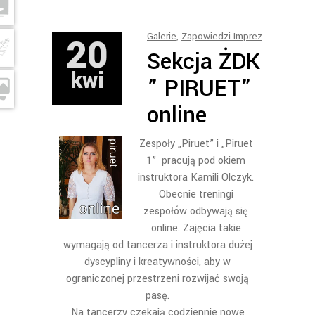
20
Galerie
,
Zapowiedzi Imprez
Sekcja ŻDK
kwi
” PIRUET”
online
Zespoły „Piruet” i „Piruet
1” pracują pod okiem
instruktora Kamili Olczyk.
Obecnie treningi
zespołów odbywają się
online. Zajęcia takie
wymagają od tancerza i instruktora dużej
dyscypliny i kreatywności, aby w
ograniczonej przestrzeni rozwijać swoją
pasę.
Na tancerzy czekają codziennie nowe