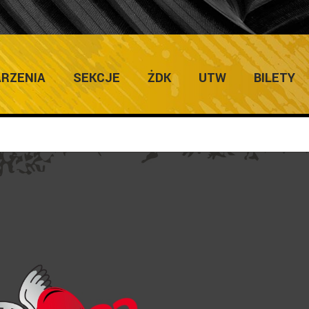
ULTURY
Ho
RZENIA
SEKCJE
ŻDK
UTW
BILETY