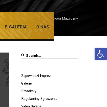
me
/
Miejska Orkiestra Dęta
/
Poligon Muzyczny
E-GALERIA
O NAS
Ope
Search
for:
Zapowiedzi Imprez
Galerie
Protokoły
Regulaminy Zgłoszenia
Video Galerie