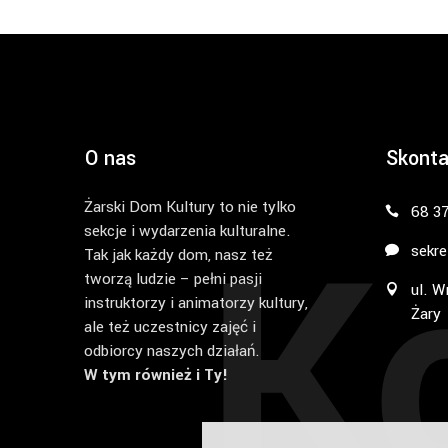
O nas
Skonta
Żarski Dom Kultury to nie tylko
K
68 3
sekcje i wydarzenia kulturalne.
sekre
Tak jak każdy dom, nasz też
tworzą ludzie – pełni pasji
ul. W
instruktorzy i animatorzy kultury,
Żary
ale też uczestnicy zajęć i
odbiorcy naszych działań.
W tym również i Ty!