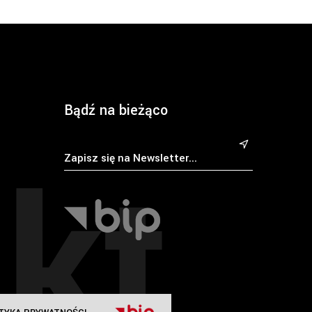
Bądź na bieżąco
kt
&