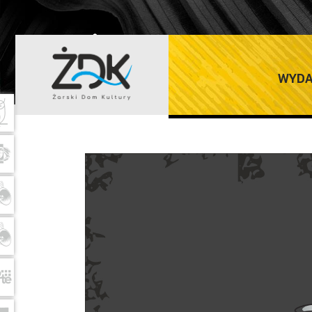
ŻARSKI DOM K
WYDA