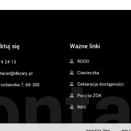
ktuj się
Ważne linki
onta
RODO
74 24 13
Ciasteczka
tariat@dkzary.pl
Deklaracja dostępności
rocławska 7, 68-200
Poczta ŻDK
NAS