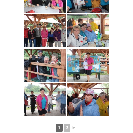
1
2
►