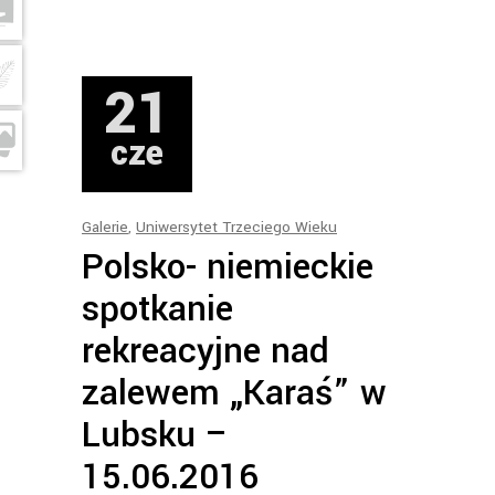
21
cze
Galerie
,
Uniwersytet Trzeciego Wieku
Polsko- niemieckie
spotkanie
rekreacyjne nad
zalewem „Karaś” w
Lubsku –
15.06.2016