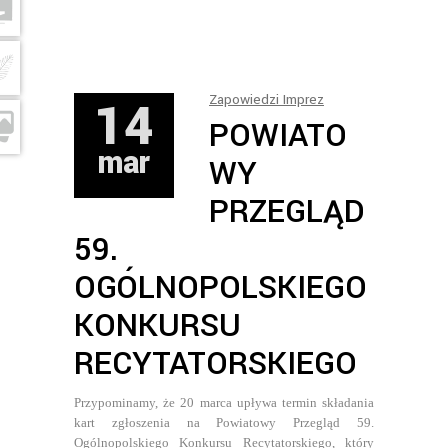
14
Zapowiedzi Imprez
POWIATO
mar
WY
PRZEGLĄD
59.
OGÓLNOPOLSKIEGO
KONKURSU
RECYTATORSKIEGO
Przypominamy, że 20 marca upływa termin składania
kart zgłoszenia na Powiatowy Przegląd 59.
Ogólnopolskiego Konkursu Recytatorskiego, który