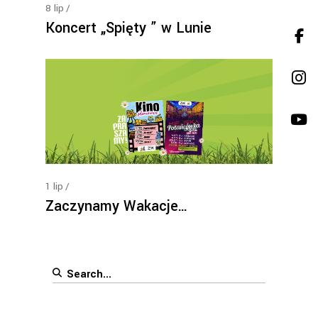
8
lip
Koncert „Spięty ” w Lunie
1
lip
Zaczynamy Wakacje…
Search
for: