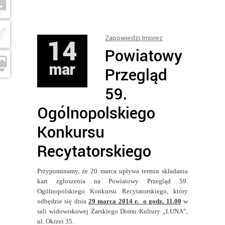
14
Zapowiedzi Imprez
Powiatowy
mar
Przegląd
59.
Ogólnopolskiego
Konkursu
Recytatorskiego
Przypominamy, że 20 marca upływa termin składania
kart zgłoszenia na Powiatowy Przegląd 59.
Ogólnopolskiego Konkursu Recytatorskiego, który
odbędzie się dnia
29 marca 2014 r. o godz. 11.00
w
sali widowiskowej Żarskiego Domu Kultury „LUNA”,
ul. Okrzei 35.