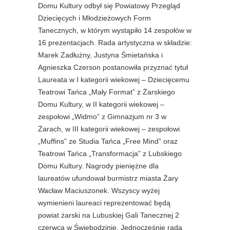
Domu Kultury odbył się Powiatowy Przegląd
Dziecięcych i Młodzieżowych Form
Tanecznych, w którym wystąpiło 14 zespołów w
16 prezentacjach. Rada artystyczna w składzie:
Marek Zadłużny, Justyna Śmietańska i
Agnieszka Czerson postanowiła przyznać tytuł
Laureata w I kategorii wiekowej – Dziecięcemu
Teatrowi Tańca „Mały Format” z Żarskiego
Domu Kultury, w II k
ategorii wiekowej –
zespołowi „Widmo” z Gimnazjum nr 3 w
Żarach, w III kategorii wiekowej – zespołowi
„Muffins” ze Studia Tańca „Free Mind” oraz
Teatrowi Tańca „Transformacja” z Lubskiego
Domu Kultury. Nagrody pieniężne dla
laureatów ufundował burmistrz miasta Żary
Wacław Maciuszonek. Wszyscy wyżej
wymienieni laureaci reprezentować będą
powiat żarski na Lubuskiej Gali Tanecznej 2
czerwca w Świebodzinie. Jednocześnie rada