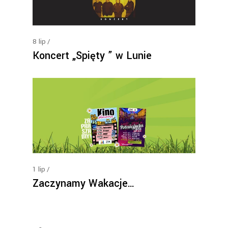
8
lip
Koncert „Spięty ” w Lunie
1
lip
Zaczynamy Wakacje…