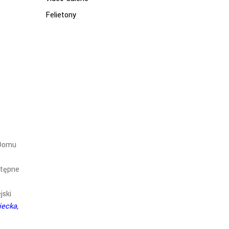
Felietony
 Domu
stępne
jski
iecka,