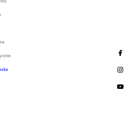
ury,
a
owa
ącznie
awska