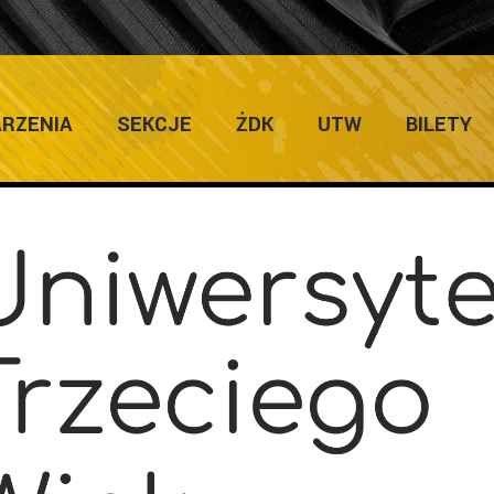
Home
/
Uniwersytet Trzeciego Wieku
/
Prog
RZENIA
SEKCJE
ŻDK
UTW
BILETY