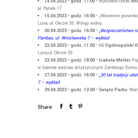
14.04.2023 • godz. 17:00
• Wystawa rzeźb
And
pl. Rynek 17
15.04.2023 • godz. 16:00
• „Wiosenne piosenk
Luna, ul. Okrzei 35. Wstęp wolny.
20.04.2023 • godz. 16:00
•
„Bezpieczeństwo n
Paribas, ul. Wrocławska 7 – wykład
22.04.2023 • godz. 11:00
• 68
Ogólnopolski K
Luna,ul. Okrzei 35
22.04.2023 • godz. 18:00
•
Izabela Metler
Pop
w Salonie wystaw artystycznych Żarskiego Domu K
27.04.2023 • godz. 16:00
•
„30 lat tradycji u
7 – wykład
29.04.2023 • godz. 12:00
•
Święto Parku
. War
Share: