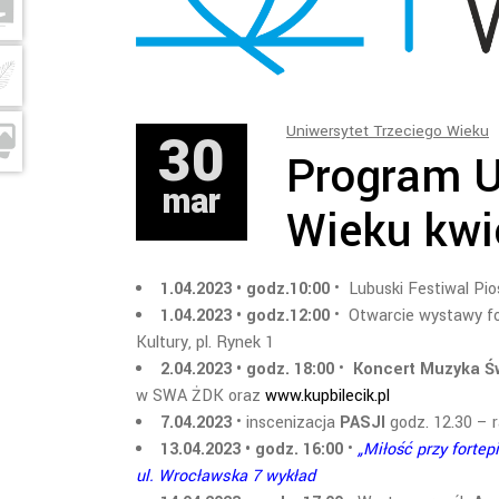
30
Uniwersytet Trzeciego Wieku
Program U
mar
Wieku kwi
1.04.2023 • godz.10:00
• Lubuski Festiwal Pio
1.04.2023 • godz.12:00
• Otwarcie wystawy fo
Kultury, pl. Rynek 1
2.04.2023 • godz. 18:00
•
Koncert Muzyka Ś
w SWA ŻDK oraz
www.kupbilecik.pl
7.04.2023
• inscenizacja
PASJI
godz. 12.30 – r
13.04.2023 • godz. 16:00
•
„Miłość przy forte
ul. Wrocławska 7 wykład