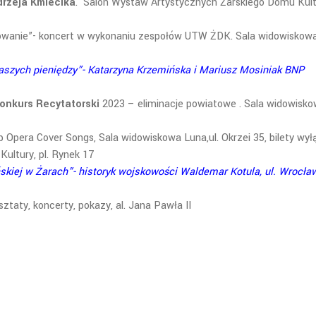
rzeja Kmiecika
. Salon Wystaw Artystycznych Żarskiego Domu Kult
owanie”- koncert w wykonaniu zespołów UTW ŻDK. Sala widowiskow
aszych pieniędzy”- Katarzyna Krzemińska i Mariusz Mosiniak BNP
onkurs Recytatorski
2023 – eliminacje powiatowe . Sala widowisk
 Opera Cover Songs, Sala widowiskowa Luna,ul. Okrzei 35, bilety wył
ultury, pl. Rynek 17
łańskiej w Żarach”- historyk wojskowości Waldemar Kotula, ul. Wrocł
sztaty, koncerty, pokazy, al. Jana Pawła II