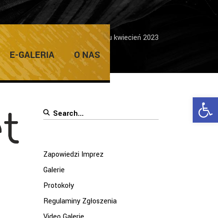
ram Uniwersytetu Trzeciego Wieku kwiecień 2023
E-GALERIA
O NAS
Ope
Search
for:
Zapowiedzi Imprez
Galerie
Protokoły
Regulaminy Zgłoszenia
Video Galerie