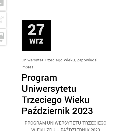
27
wrz
Uniwersytet Trzeciego Wieku
,
Zapowiedzi
Imprez
Program
Uniwersytetu
Trzeciego Wieku
Październik 2023
PROGRAM UNIWERSYTETU TRZECIEGO
WIEKU ŻDK – PAŹDZIERNIK 2023