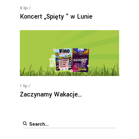
8
lip
Koncert „Spięty ” w Lunie
1
lip
Zaczynamy Wakacje…
Search
for: