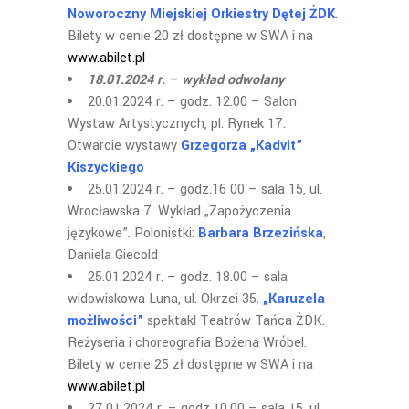
Noworoczny Miejskiej Orkiestry Dętej ŻDK
.
Bilety w cenie 20 zł dostępne w SWA i na
www.abilet.pl
18.01.2024 r. – wykład odwołany
20.01.2024 r. – godz. 12.00 – Salon
Wystaw Artystycznych, pl. Rynek 17.
Otwarcie wystawy
Grzegorza „Kadvit”
Kiszyckiego
25.01.2024 r. – godz.16 00 – sala 15, ul.
Wrocławska 7. Wykład „Zapożyczenia
językowe”. Polonistki:
Barbara Brzezińska
,
Daniela Giecold
25.01.2024 r. – godz. 18.00 – sala
widowiskowa Luna, ul. Okrzei 35.
„Karuzela
możliwości”
spektakl Teatrów Tańca ŻDK.
Reżyseria i choreografia Bożena Wróbel.
Bilety w cenie 25 zł dostępne w SWA i na
www.abilet.pl
27.01.2024 r. – godz.10.00 – sala 15, ul.