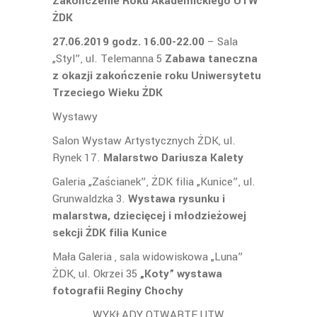
Zakończenie Roku Akademickiego UTW
ŻDK
27.06.2019 godz. 16.00-22.00
– Sala
„Styl”, ul. Telemanna 5
Zabawa taneczna
z okazji zakończenie roku Uniwersytetu
Trzeciego Wieku ŻDK
Wystawy
Salon Wystaw Artystycznych ŻDK, ul.
Rynek 17.
Malarstwo Dariusza Kalety
Galeria „Zaścianek”, ŻDK filia „Kunice”, ul.
Grunwaldzka 3.
Wystawa rysunku i
malarstwa, dziecięcej i młodzieżowej
sekcji ŻDK filia Kunice
Mała Galeria , sala widowiskowa „Luna”
ŻDK, ul. Okrzei 35
„Koty” wystawa
fotografii Reginy Chochy
WYKŁADY OTWARTE UTW