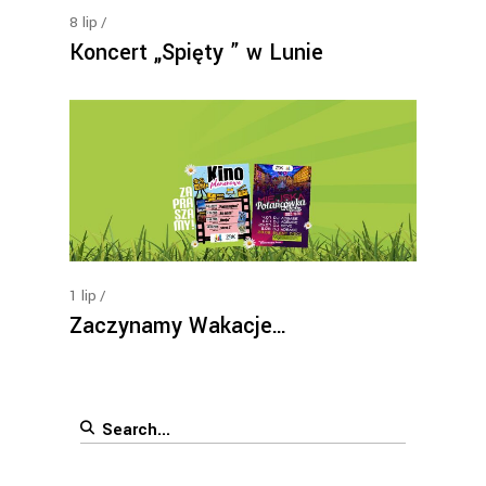
8
lip
Koncert „Spięty ” w Lunie
1
lip
Zaczynamy Wakacje…
Search
for: