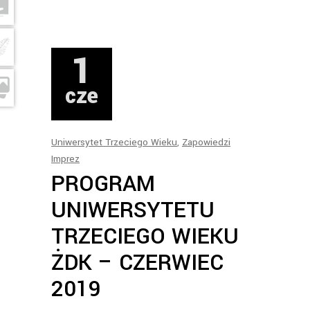
1
cze
Uniwersytet Trzeciego Wieku
,
Zapowiedzi
Imprez
PROGRAM
UNIWERSYTETU
TRZECIEGO WIEKU
ŻDK – CZERWIEC
2019