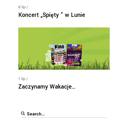
8
lip
Koncert „Spięty ” w Lunie
1
lip
Zaczynamy Wakacje…
Search
for: