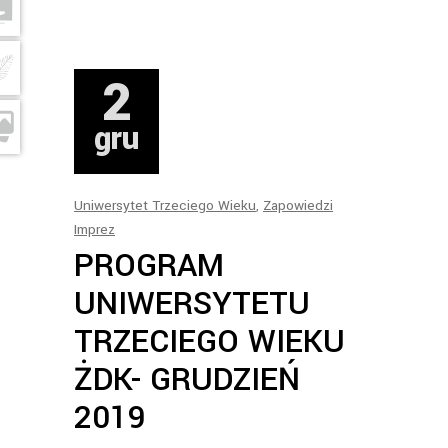
2
gru
Uniwersytet Trzeciego Wieku
,
Zapowiedzi
Imprez
PROGRAM
UNIWERSYTETU
TRZECIEGO WIEKU
ŻDK- GRUDZIEŃ
2019