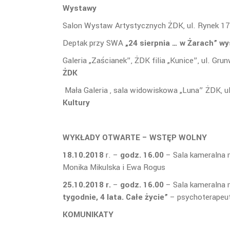
Wystawy
Salon Wystaw Artystycznych ŻDK, ul. Rynek 1
Deptak przy SWA
„24 sierpnia … w Żarach” wy
Galeria „Zaścianek”, ŻDK filia „Kunice”, ul. Gru
ŻDK
Mała Galeria , sala widowiskowa „Luna” ŻDK, ul
Kultury
WYKŁADY OTWARTE – WSTĘP WOLNY
18.10.2018
r. –
godz. 16.00
– Sala kameralna 
Monika Mikulska i Ewa Rogus
25.10.2018 r.
–
godz. 16.00
– Sala kameralna 
tygodnie, 4 lata. Całe życie”
– psychoterapeu
KOMUNIKATY