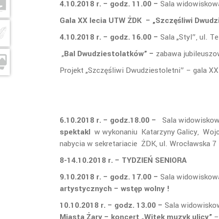
4.10.2018 r. – godz. 11.00 –
Sala widowi
Gala XX lecia UTW ŻDK
– „Szczęśliwi Dwud
4.10.2018 r. – godz. 16.00 –
Sala „S
„
Bal Dwudziestolatków” –
zabawa jubileusz
Projekt „Szczęśliwi Dwudziestoletni” – gala X
6.10.2018 r. – godz.18.00 –
Sala widowiskow
spektakl
w wykonaniu
Katarzyny Galicy,
Wojc
nabycia w sekretariacie ŻDK, ul. Wrocławska 7
8-14.10.2018 r. – TYDZIEŃ
9.10.2018 r. – godz. 17.00 –
Sala widowiskowa
artystycznych – wstęp w
10.10.2018 r. – godz. 13.00 –
Sala widowiskow
Miasta Żary – koncert „Witek muzyk ulicy”
–