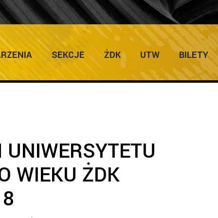
Home
/
Uniwersytet Trzeciego Wieku
/
PROGRAM UNIWERSYTE
RZENIA
SEKCJE
ŻDK
UTW
BILETY
 UNIWERSYTETU
O WIEKU ŻDK
18