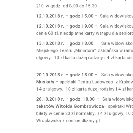
210, w godz. od 8.00 do 15.30
12.10.2018 r. – godz.15.00 –
Sala widowiskow
12.10.2018 r. – godz.19.00 –
Sala widowiskow
cenie 60 zł, nieodpłatne karty wstępu dla senio
13.10.2018 r. – godz.18.00 –
Sala widowisko
Miejskiego Teatru „Miniatura” z Gdańska w ram
ulgowy, 10 zł karta dużej rodziny i 4 zł karta
20.10.2018 r. – godz.18.00 –
Sala widowisko
Muskały –
spektakl Teatru Ludowego z Krako
14 zł ulgowy, 10 zł karta dużej rodziny i 4 zł k
26.10.2018 r. – godz. 18.00 –
Sala widowisko
tekstów Witolda Gombrowicza
– spektakl W
bilety w cenie 20 zł normalny. 14 zł ulgowy, 10 
Wrocławska 7 i online 