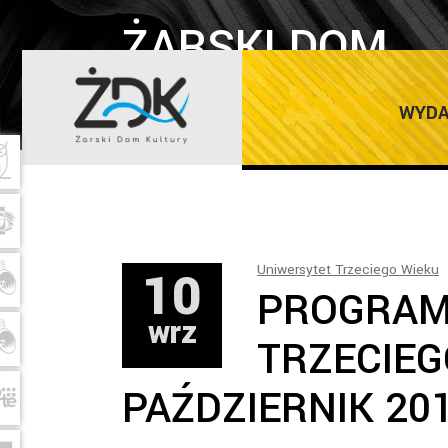
ŻARSKI DOM
KULTURY
WYDA
10
Uniwersytet Trzeciego Wieku
PROGRAM
wrz
TRZECIEG
PAŹDZIERNIK 20