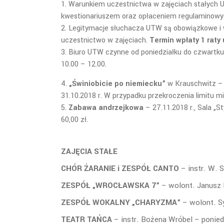
Warunkiem uczestnictwa w zajęciach stałych 
kwestionariuszem oraz opłaceniem regulaminowy
Legitymacje słuchacza UTW są obowiązkowe i 
uczestnictwo w zajęciach.
Termin wpłaty 1 raty 
Biuro UTW czynne od poniedziałku do czwartku o
10.00 – 12.00.
„Świniobicie po niemiecku”
w Krauschwitz – 
31.10.2018 r. W przypadku przekroczenia limitu mi
Zabawa andrzejkowa
– 27.11.2018 r., Sala „S
60,
ZAJĘCIA STAŁE
CHÓR ŻARANIE i ZESPÓŁ CANTO
– instr. W. 
ZESPÓŁ „WROCŁAWSKA 7”
– wolont. Janusz 
ZESPÓŁ WOKALNY „CHARYZMA”
– wolont. Sy
TEATR TAŃCA
– instr. Bożena Wróbel – ponied