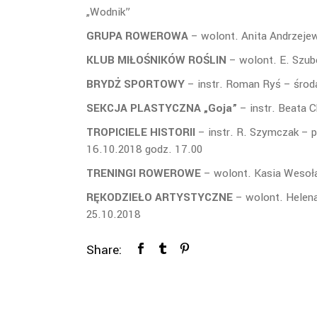
„Wodnik”
GRUPA ROWEROWA
– wolont. Anita Andrzeje
KLUB MIŁOŚNIKÓW ROŚLIN
– wolont. E. Szub
BRYDŻ SPORTOWY
– instr. Roman Ryś – środ
SEKCJA PLASTYCZNA „Goja”
– instr. Beata 
TROPICIELE HISTORII
– instr. R. Szymczak – p
16.10.2018 godz. 17.00
TRENINGI ROWEROWE
– wolont. Kasia Wesoła
RĘKODZIEŁO ARTYSTYCZNE
– wolont. Helena
25.10.2018
Share: