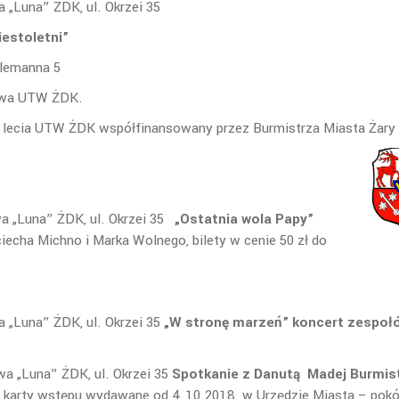
skowa „Luna” ŻDK, ul. Okrzei 35
ziestoletni”
tyl”, ul. Telemanna 5
owa UTW ŻDK.
X lecia UTW ŻDK
współfinansowany przez Burmistrza Miasta Żary
a „Luna” ŻDK, ul. Okrzei 35
„Ostatnia wola Papy”
iecha Michno i Marka Wolnego, bilety w cenie 50 zł do
 SENIORA
 „Luna” ŻDK, ul. Okrzei 35
„W stronę marzeń” koncert zespoł
olny !
a „Luna” ŻDK, ul. Okrzei 35
Spotkanie z Danutą Madej Burmis
 karty wstępu wydawane od 4.10.2018 w Urzędzie Miasta – pokój