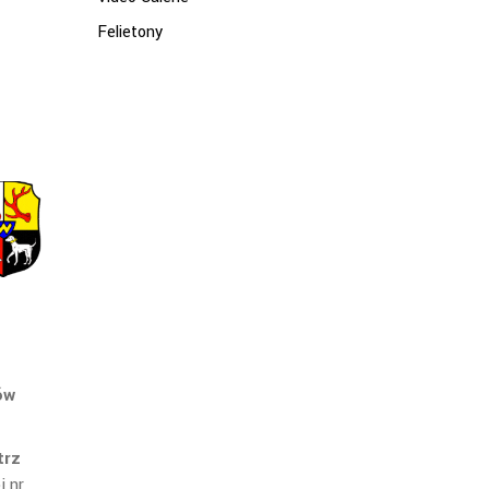
Felietony
ów
trz
 nr