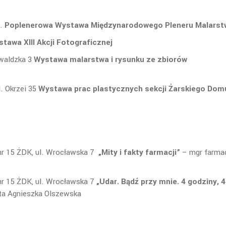
7.
Poplenerowa Wystawa Międzynarodowego Pleneru Malarst
stawa XIII Akcji Fotograficznej
nwaldzka 3
Wystawa malarstwa i rysunku ze zbiorów
. Okrzei 35
Wystawa prac plastycznych sekcji Żarskiego Dom
nr 15 ŻDK, ul. Wrocławska 7
„Mity i fakty farmacji”
– mgr farmac
nr 15 ŻDK, ul. Wrocławska 7
„Udar. Bądź przy mnie. 4 godziny, 4
ta Agnieszka Olszewska