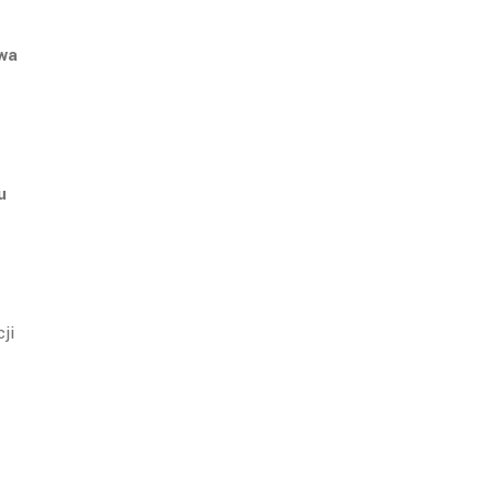
wa
u
ji