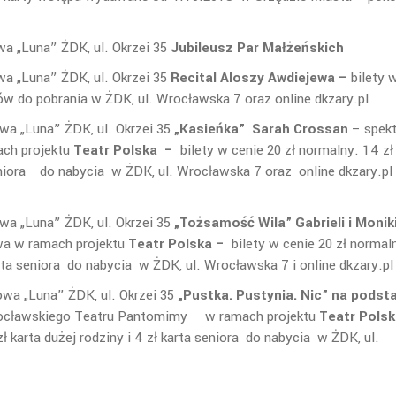
a „Luna” ŻDK, ul. Okrzei 35
Jubileusz Par Małżeńskich
a „Luna” ŻDK, ul. Okrzei 35
Recital Aloszy Awdiejewa –
bilety 
rów do pobrania w ŻDK, ul. Wrocławska 7 oraz online dkzary.pl
wa „Luna” ŻDK, ul. Okrzei 35
„Kasieńka”
Sarah Crossan
– spekt
ach projektu
Teatr Polska –
bilety w cenie 20 zł normalny. 14 zł
 seniora do nabycia w ŻDK, ul. Wrocławska 7 oraz online dkzary.pl
wa „Luna” ŻDK, ul. Okrzei 35
„Tożsamość Wila” Gabrieli i Monik
wa w ramach projektu
Teatr Polska –
bilety w cenie 20 zł normal
arta seniora do nabycia w ŻDK, ul. Wrocławska 7 i online dkzary.pl
wa „Luna” ŻDK, ul. Okrzei 35
„Pustka. Pustynia. Nic”
na podst
rocławskiego Teatru Pantomimy w ramach projektu
Teatr Polsk
zł karta dużej rodziny i 4 zł karta seniora do nabycia w ŻDK, ul.
dkzary.pl