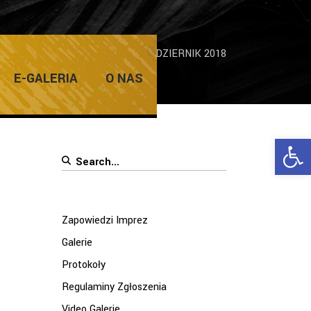
TU TRZECIEGO WIEKU ŻDK PAŹDZIERNIK 2018
E-GALERIA
O NAS
Ope
Search
for:
Zapowiedzi Imprez
Galerie
Protokoły
Regulaminy Zgłoszenia
Video Galerie