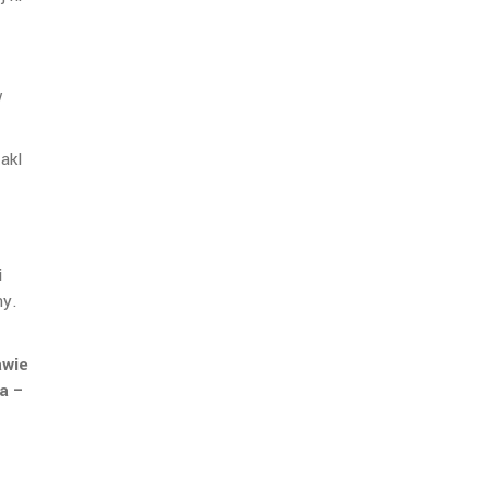
w
akl
i
ny.
awie
a –