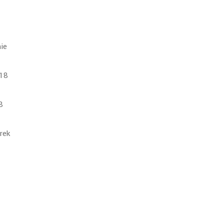
nie
018
8
rek