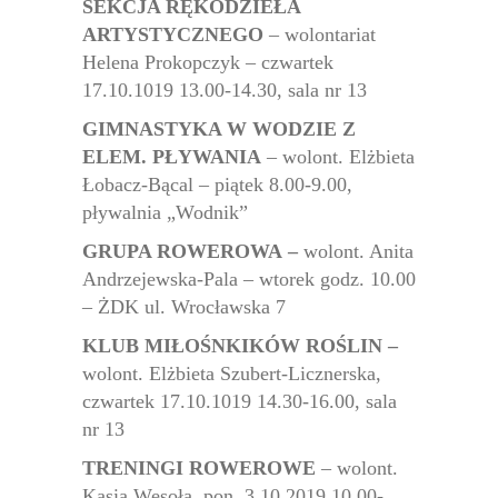
SEKCJA RĘKODZIEŁA
ARTYSTYCZNEGO
– wolontariat
Helena Prokopczyk – czwartek
17.10.1019 13.00-14.30, sala nr 13
GIMNASTYKA W WODZIE Z
ELEM. PŁYWANIA
– wolont. Elżbieta
Łobacz-Bącal – piątek 8.00-9.00,
pływalnia „Wodnik”
GRUPA ROWEROWA
–
wolont. Anita
Andrzejewska-Pala – wtorek godz. 10.00
– ŻDK ul. Wrocławska 7
KLUB MIŁOŚNKIKÓW ROŚLIN –
wolont. Elżbieta Szubert-Licznerska,
czwartek 17.10.1019 14.30-16.00, sala
nr 13
TRENINGI ROWEROWE
– wolont.
Kasia Wesoła, pon. 3.10.2019 10.00-