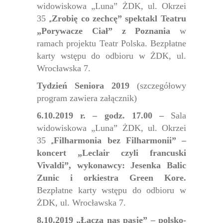
widowiskowa „Luna” ŻDK, ul. Okrzei
35
„
Zrobię co zechcę”
spektakl Teatru
„Porywacze Ciał” z Poznania
w
ramach projektu Teatr Polska. Bezpłatne
karty wstępu do odbioru w ŻDK, ul.
Wrocławska 7.
Tydzień Seniora 2019
(szczegółowy
program zawiera załącznik)
6.10.2019 r. – godz. 17.00 –
Sala
widowiskowa „Luna” ŻDK, ul. Okrzei
35
„
Filharmonia bez Filharmonii” –
koncert „Leclair czyli francuski
Vivaldi”, wykonawcy: Jesenka Balic
Zunic i orkiestra Green Kore.
Bezpłatne karty wstępu do odbioru w
ŻDK, ul. Wrocławska 7.
8.10.2019
„Łączą nas pasje” – polsko-