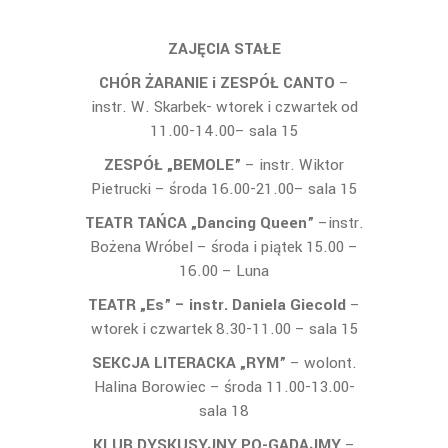
ZAJĘCIA STAŁE
CHÓR ŻARANIE i ZESPÓŁ CANTO
–
instr. W. Skarbek- wtorek i czwartek od
11.00-14.00– sala 15
ZESPÓŁ „BEMOLE”
– instr. Wiktor
Pietrucki – środa 16.00-21.00– sala 15
TEATR TAŃCA „Dancing Queen”
–instr.
Bożena Wróbel – środa i piątek 15.00 –
16.00 – Luna
TEATR „Es” – instr. Daniela Giecold
–
wtorek i czwartek 8.30-11.00 – sala 15
SEKCJA LITERACKA „RYM”
– wolont.
Halina Borowiec – środa 11.00-13.00-
sala 18
KLUB DYSKUSYJNY PO-GADAJMY
–