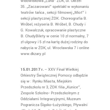
widowiskowa „Luna” ŻDK, ul. Okrzei
35. „Zaczarowani” spektakl w wykonaniu
teatrów tańca , sekcji filmowej „Miot” i
sekcji plastycznej ŻDK. Choreografia B.
Wróbel, reżyseria B. Wróbel, B. Chudy i
G. Kowalczuk, opracowanie plastyczne
B. ChudyBilety w cenie 10 zł normalny, 7
zł ulgowy i 5 zł na kartę dużej rodziny do
nabycia w ŻDK, ul. Wrocławska 7 i online
www.dkzary.pl
15.01.2017 r.
– XXV Finał Wielkiej
Orkiestry Świątecznej Pomocy odbędzie
się w : Rynku Miasta, Miejskim
Przedszkolu nr 3, ŻDK filia „Kunice”,
Zespole Szkolno- Przedszkolnym z
Oddziałami Integracyjnymi, Muzeum
Pogranicza Śląsko-Łużyckiego, Pływalni