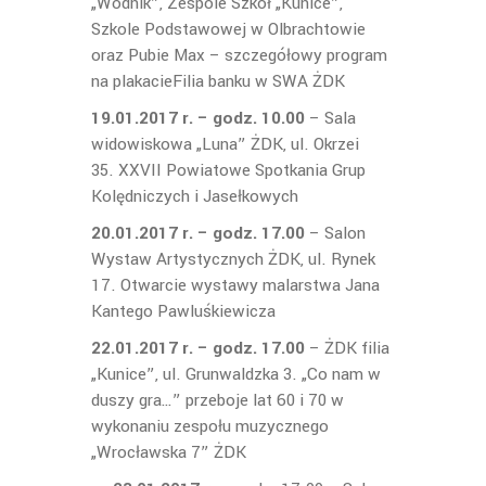
„Wodnik”, Zespole Szkół „Kunice”,
Szkole Podstawowej w Olbrachtowie
oraz Pubie Max – szczegółowy program
na plakacieFilia banku w SWA ŻDK
19.01.2017 r. –
godz. 10.00
– Sala
widowiskowa „Luna” ŻDK, ul. Okrzei
35. XXVII Powiatowe Spotkania Grup
Kolędniczych i Jasełkowych
20.01.2017 r. – godz. 17.00
– Salon
Wystaw Artystycznych ŻDK, ul. Rynek
17. Otwarcie wystawy malarstwa Jana
Kantego Pawluśkiewicza
22.01.2017 r.
– godz. 17.00
– ŻDK filia
„Kunice”, ul. Grunwaldzka 3. „Co nam w
duszy gra…” przeboje lat 60 i 70 w
wykonaniu zespołu muzycznego
„Wrocławska 7” ŻDK