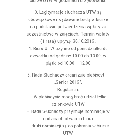
biurze UTW w godzinach urzędowania.
Legitymacje słuchacza UTW są
obowiązkowe i wydawane będą w biurze
na podstawie potwierdzenia wpłaty za
uczestnictwo w zajęciach. Termin wpłaty
(1 rata) upłynął 30.10.2016 .
Biuro UTW czynne od poniedziałku do
czwartku od godziny 10.00 do 13.00, w
piątki od 10.00 – 12.00
Rada Słuchaczy organizuje plebiscyt –
„Senior 2016”.
Regulamin:
– W plebiscycie mogą brać udział tylko
członkowie UTW
– Rada Słuchaczy przyjmuje nominacje w
godzinach otwarcia biura
– druki nominacji są do pobrania w biurze
UTW