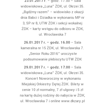
23.01.2017 r
. – godz. 17.00 – Sala
widowiskowa „Luna” ŻDK, ul. Okrzei 35.
„Bądźmy razem” – widowisko z okazji
dnia Babci i Dziadka w wykonaniu MP nr
3, SP nr 8, UTW ŻDK i sekcji wokalnej
ŻDK – karty wstępu do odbioru w ŻDK,
ul. Wrocławska 7
26.01.2017 r. – godz. 16.00
– Sala
kameralna nr 15 ŻDK, ul. Wrocławska 7.
„Senior Roku 2016” uroczyste
podsumowanie plebiscytu UTW ŻDK
29.01.2017 r. – godz. 17.00
– Sala
widowiskowa „Luna” ŻDK, ul. Okrzei 35.
Koncert Noworoczny w wykonaniu
Miejskiej Orkiestry Dętej ŻDK. Bilety w
cenie 10 zł normalny, 7 zł ulgowy i 5 zł
na kartę dużej rodziny do nabycia w ŻDK,
ul. Wrocławska 7 i online www.dkzary.pl