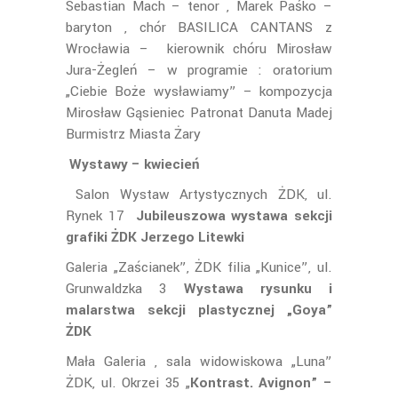
Sebastian Mach – tenor , Marek Paśko –
baryton , chór BASILICA CANTANS z
Wrocławia – kierownik chóru Mirosław
Jura-Żegleń – w programie : oratorium
„Ciebie Boże wysławiamy” – kompozycja
Mirosław Gąsieniec Patronat Danuta Madej
Burmistrz Miasta Żary
Wystawy – kwiecień
Salon Wystaw Artystycznych ŻDK, ul.
Rynek 17
Jubileuszowa wystawa sekcji
grafiki ŻDK Jerzego Litewki
Galeria „Zaścianek”, ŻDK filia „Kunice”, ul.
Grunwaldzka 3
Wystawa rysunku i
malarstwa sekcji plastycznej „Goya”
ŻDK
Mała Galeria , sala widowiskowa „Luna”
ŻDK, ul. Okrzei 35 „
Kontrast. Avignon” –