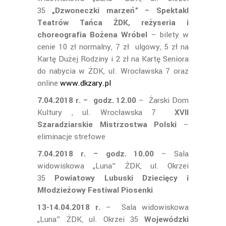
35
„Dzwoneczki marzeń” – Spektakl
Teatrów Tańca ŻDK, reżyseria i
choreografia Bożena Wróbel
– bilety w
cenie 10 zł normalny, 7 zł ulgowy, 5 zł na
Kartę Dużej Rodziny i 2 zł na Kartę Seniora
do nabycia w ŻDK, ul. Wrocławska 7 oraz
online
www.dkzary.pl
7.04.2018 r.
– godz. 12.00
– Żarski Dom
Kultury , ul. Wrocławska 7
XVII
Szaradziarskie Mistrzostwa Polski
–
eliminacje strefowe
7.04.2018 r.
– godz. 10.00
– Sala
widowiskowa „Luna” ŻDK, ul. Okrzei
35
Powiatowy Lubuski Dziecięcy i
Młodzieżowy Festiwal Piosenki
13-14.04.2018 r.
–
Sala widowiskowa
„Luna” ŻDK, ul. Okrzei 35
Wojewódzki