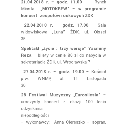
21.04.2018 r. – godz. 11.00
– Rynek
Miasta
„MOTOKREW” – w programie
koncert zespołów rockowych ŻDK
22.04.2018 r. – godz. 17.00 –
Sala
widowiskowa „Luna” ŻDK, ul. Okrzei
35
Spektakl „Życie : trzy wersje” Yasminy
Reza –
bilety w cenie 80 zł do nabycia w
sekretariacie ŻDK, ul. Wrocławska 7
27.04.2018 r.
–
godz. 19.00 –
Kościół
p.w. WNMP, ul. 11 Listopada
30
28 Festiwal Muzyczny „Eurosilesia” –
uroczysty koncert z okazji 100 lecia
odzyskania
niepodl
– wykonawcy: Anna Ciereszko – sopran,