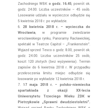
Zachodniego WBK
o godz. 16.45
, powrót ok.
godz. 24.00. Liczba uczestników – 45 osób.
Losowanie udziału w wycieczce odbędzie się
5 kwietnia 2018 r. po wykładzie.
28 kwietnia 2018 r. – wycieczka do
Wrocławia
, w programie zwiedzanie
wrocławskiego rynku, Panoramy Racławickiej,
spektakl w Teatrze Capitol – „Frankenstein”.
Wyjazd sprzed Tesco o godz. 8.00, powrót ok.
godz. 24.00. Liczba uczestników 25 osób,
koszt 120 złotych (bez wyżywienia). Termin
zapisów do 6 kwietnia 2018 r. W przypadku
przekroczenia limitu miejsc odbędzie się
losowanie po wykładzie 12 kwietnia 2018 r.
17 maja 2018 r.
– polsko-niemiecka
spartakiada z okazji XX-lecia
Uniwersytetu Trzeciego Wieku ŻDK w
Pietrzykowie „Sprawni dwudziestoletni”.
Wyjazd sprzed Banku Zachodniego WBK o