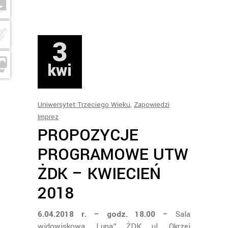
3
kwi
Uniwersytet Trzeciego Wieku
,
Zapowiedzi
Imprez
PROPOZYCJE
PROGRAMOWE UTW
ŻDK – KWIECIEŃ
2018
6.04.2018 r. – godz. 18.00 –
Sala
widowiskowa „Luna” ŻDK, ul. Okrzei