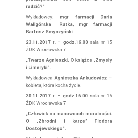
radzić?”
Wykładowcy:
mgr farmacji Daria
Waligórska– Rutka, mgr farmacji
Bartosz Smyczyński
23.11.2017 r. – godz.16.00
sala nr 15
ŻDK Wrocławska 7
„Twarze Agnieszki. O książce „Zmysły
i Limeryki”
.
Wykładowca
Agnieszka Ankudowicz
–
kobieta, która kocha życie.
30.11.2017 r. – godz.16.00 s
ala nr 15
ŻDK Wrocławska 7
„Człowiek na manowcach moralności.
O „Zbrodni i karze” Fiodora
Dostojewskiego”.