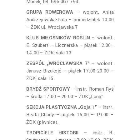
Mocek, tel. 696 067 793
GRUPA ROWEROWA
– wolont. Anita
Andrzejewska-Pala – poniedziałek 10.00
– ŻDK ul. Wrocławska 7
KLUB MIŁOŚNIKÓW ROŚLIN
– wolont.
E. Szubert – Licznerska – piątek 12.00–
14.00 – ŻDK, sala 13
ZESPÓŁ „WROCŁAWSKA 7”
– wolont.
Janusz Bizukojć – piątek 17.00-20.00 –
ŻDK, sala 15
BRYDŻ SPORTOWY
– instr. Roman Ryś
– środa 17.00 – 20.00 – ŻDK „Luna”
SEKCJA PLASTYCZNA „Goja 1”
– instr.
Beata Chudy – piątek 15.00 – 19.00 –
ŻDK (piwnica),
TROPICIELE HISTORII
– instr. R.