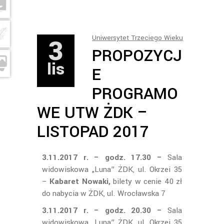
3
Uniwersytet Trzeciego Wieku
PROPOZYCJ
lis
E
PROGRAMO
WE UTW ŻDK –
LISTOPAD 2017
3.11.2017 r. – godz. 17.30 –
Sala
widowiskowa „Luna” ŻDK, ul. Okrzei 35
–
Kabaret Nowaki,
bilety w cenie 40 zł
do nabycia w ŻDK, ul. Wrocławska 7
3.11.2017 r. – godz. 20.30 –
Sala
widowiskowa „Luna” ŻDK, ul. Okrzei 35