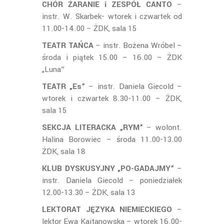
CHÓR ŻARANIE i ZESPÓŁ CANTO
–
instr. W. Skarbek- wtorek i czwartek od
11.00-14.00 – ŻDK, sala 15
TEATR TAŃCA
– instr. Bożena Wróbel –
środa i piątek 15.00 – 16.00 – ŻDK
„Luna”
TEATR „Es”
– instr. Daniela Giecold –
wtorek i czwartek 8.30-11.00 – ŻDK,
sala 15
SEKCJA LITERACKA „RYM”
– wolont.
Halina Borowiec – środa 11.00-13.00
ŻDK, sala 18
KLUB DYSKUSYJNY „PO-GADAJMY”
–
instr. Daniela Giecold – poniedziałek
12.00-13.30 – ŻDK, sala 13
LEKTORAT JĘZYKA NIEMIECKIEGO
–
lektor Ewa Kajtanowska – wtorek 16.00-